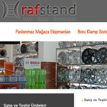
Paslanmaz Mağaza Ekipmanları
Boru Klamp Sist
Satış ve Teşhi
Satış ve Teşhir Üniteleri