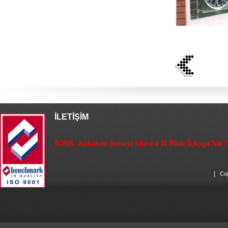
İLETİŞİM
İOSB. Aykosan Sanayi Sitesi 4 D Blok İçkapı No :
|
Cop