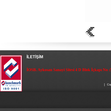
İLETİŞİM
İOSB. Aykosan Sanayi Sitesi 4 D Blok İçkapı No :
|
Cop