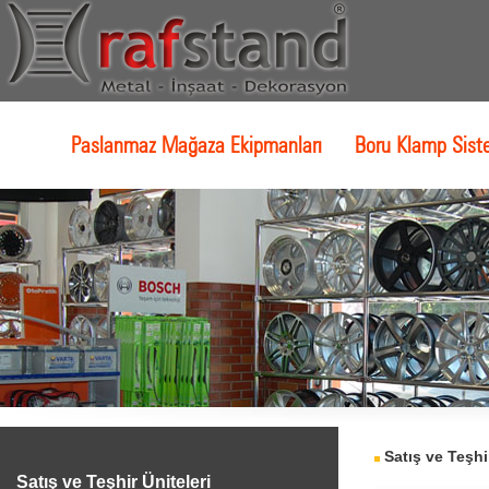
Paslanmaz Mağaza Ekipmanları
Boru Klamp Sist
Satış ve Teşhir
Satış ve Teşhir Üniteleri