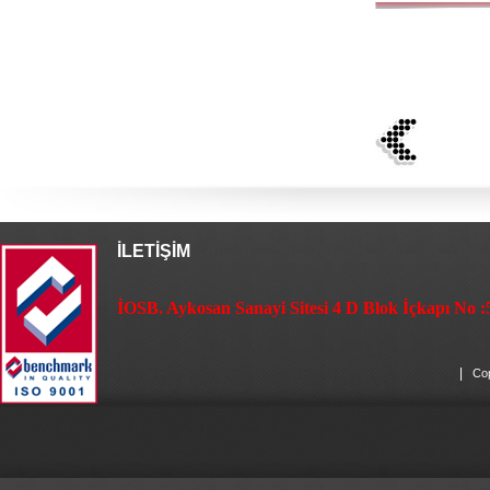
İLETİŞİM
İOSB. Aykosan Sanayi Sitesi 4 D Blok İçkapı No :
|
Cop